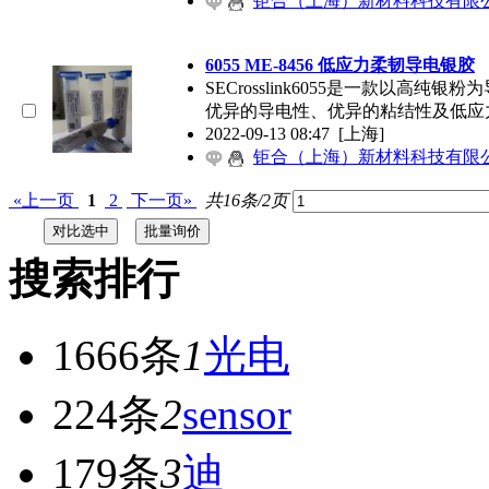
钜合（上海）新材料科技有限
6055 ME-8456 低应力柔韧导电银胶
SECrosslink6055是一款以
优异的导电性、优异的粘结性及低应
2022-09-13 08:47
[上海]
钜合（上海）新材料科技有限
«上一页
1
2
下一页»
共16条/2页
搜索排行
1666条
1
光电
224条
2
sensor
179条
3
迪