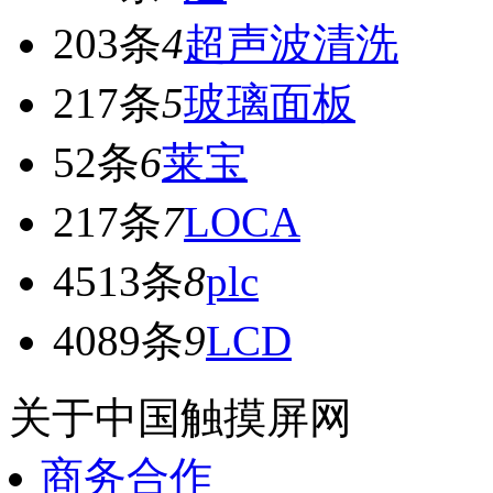
203条
4
超声波清洗
217条
5
玻璃面板
52条
6
莱宝
217条
7
LOCA
4513条
8
plc
4089条
9
LCD
关于中国触摸屏网
商务合作