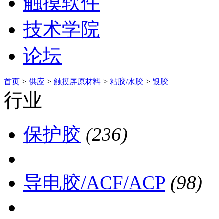
触摸软件
技术学院
论坛
首页
>
供应
>
触摸屏原材料
>
粘胶/水胶
>
银胶
行业
保护胶
(236)
导电胶/ACF/ACP
(98)