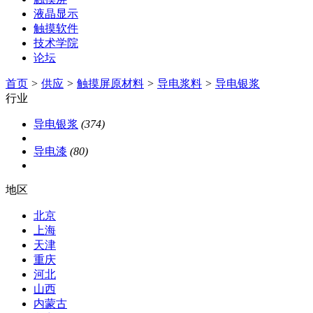
液晶显示
触摸软件
技术学院
论坛
首页
>
供应
>
触摸屏原材料
>
导电浆料
>
导电银浆
行业
导电银浆
(374)
导电漆
(80)
地区
北京
上海
天津
重庆
河北
山西
内蒙古