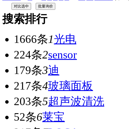
搜索排行
1666条
1
光电
224条
2
sensor
179条
3
迪
217条
4
玻璃面板
203条
5
超声波清洗
52条
6
莱宝