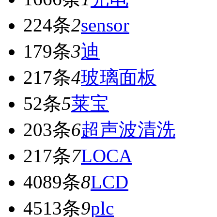
224条
2
sensor
179条
3
迪
217条
4
玻璃面板
52条
5
莱宝
203条
6
超声波清洗
217条
7
LOCA
4089条
8
LCD
4513条
9
plc