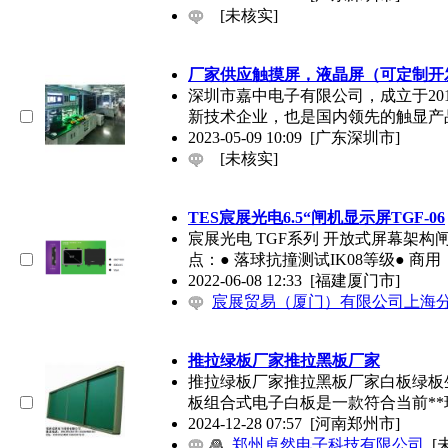
[未核实]
厂家供应触摸屏，液晶屏（可定制开
深圳市嘉中电子有限公司，成立于20
新技术企业，也是国内领先的触显产
2023-05-09 10:09
[广东深圳市]
[未核实]
TES宸展光电6.5“闸机显示屏TGF-06
宸展光电 TGF系列 开放式屏幕架构闸机显示器型号
点：● 落球抗撞测试IK08等级● 商用
2022-06-08 12:33
[福建厦门市]
宸展贸易（厦门）有限公司上海
推拉绿板厂家推拉黑板厂家
推拉绿板厂家推拉黑板厂家白板绿板生产厂家详
板组合式电子白板是一款符合当前**
2024-12-28 07:57
[河南郑州市]
郑州卓然电子科技有限公司
[