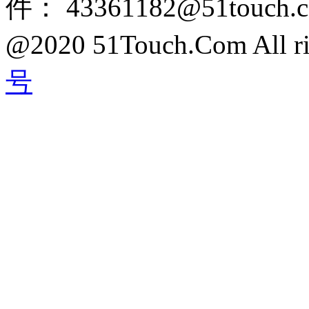
件： 43361182@51touch.
@2020 51Touch.Com All rig
号