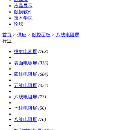
液晶显示
触摸软件
技术学院
论坛
首页
>
供应
>
触控面板
>
八线电阻屏
行业
投射电容屏
(763)
表面电容屏
(333)
四线电阻屏
(684)
五线电阻屏
(324)
六线电阻屏
(73)
七线电阻屏
(56)
八线电阻屏
(76)