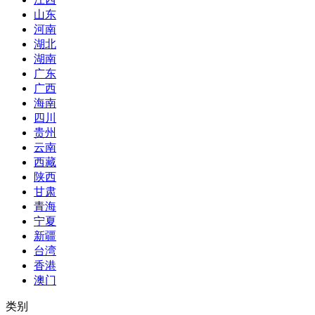
山东
河南
湖北
湖南
广东
广西
海南
四川
贵州
云南
西藏
陕西
甘肃
青海
宁夏
新疆
台湾
香港
澳门
类别