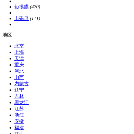
触摸膜
(470)
电磁屏
(111)
地区
北京
上海
天津
重庆
河北
山西
内蒙古
辽宁
吉林
黑龙江
江苏
浙江
安徽
福建
江西