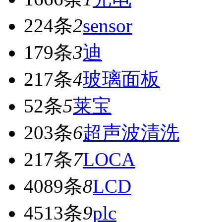
224条
2
sensor
179条
3
迪
217条
4
玻璃面板
52条
5
莱宝
203条
6
超声波清洗
217条
7
LOCA
4089条
8
LCD
4513条
9
plc