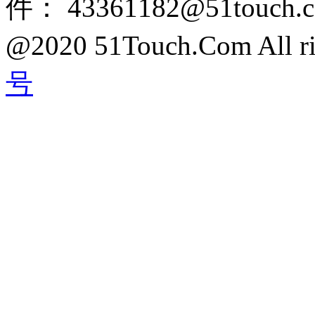
件： 43361182@51touch.
@2020 51Touch.Com All rig
号