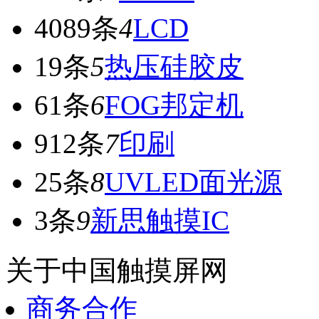
4089条
4
LCD
19条
5
热压硅胶皮
61条
6
FOG邦定机
912条
7
印刷
25条
8
UVLED面光源
3条
9
新思触摸IC
关于中国触摸屏网
商务合作