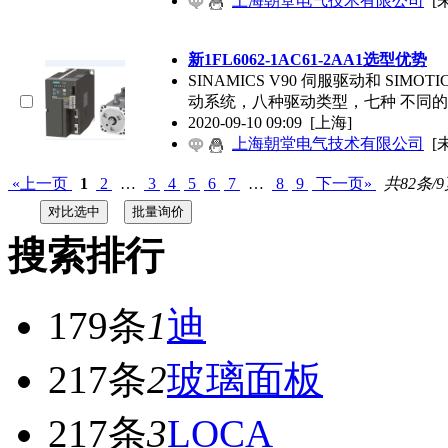
上海朝堂电气技术有限公司
[
新1FL6062-1AC61-2AA1选型优势
SINAMICS V90 伺服驱动和 SIM
动系统，八种驱动类型，七种 不同
2020-09-10 09:09
[上海]
上海朝堂电气技术有限公司
[
«上一页
1
2
…
3
4
5
6
7
…
8
9
下一页»
共82条/
搜索排行
179条
1
迪
217条
2
玻璃面板
217条
3
LOCA