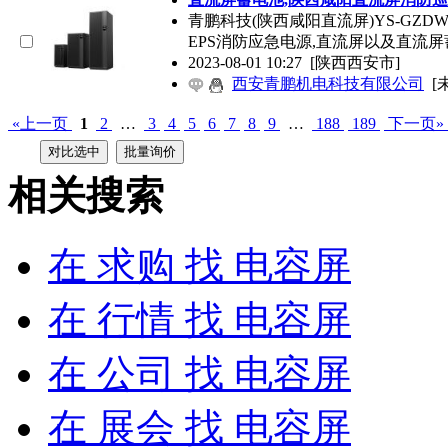
青鹏科技(陕西咸阳直流屏)YS-GZ
EPS消防应急电源,直流屏以及直流
2023-08-01 10:27
[陕西西安市]
西安青鹏机电科技有限公司
[
«上一页
1
2
…
3
4
5
6
7
8
9
…
188
189
下一页»
相关搜索
在
求购
找 电容屏
在
行情
找 电容屏
在
公司
找 电容屏
在
展会
找 电容屏