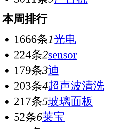
本周排行
1666条
1
光电
224条
2
sensor
179条
3
迪
203条
4
超声波清洗
217条
5
玻璃面板
52条
6
莱宝