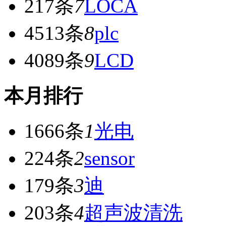
217条
7
LOCA
4513条
8
plc
4089条
9
LCD
本月排行
1666条
1
光电
224条
2
sensor
179条
3
迪
203条
4
超声波清洗