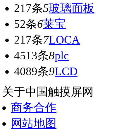
217条
5
玻璃面板
52条
6
莱宝
217条
7
LOCA
4513条
8
plc
4089条
9
LCD
关于中国触摸屏网
商务合作
网站地图