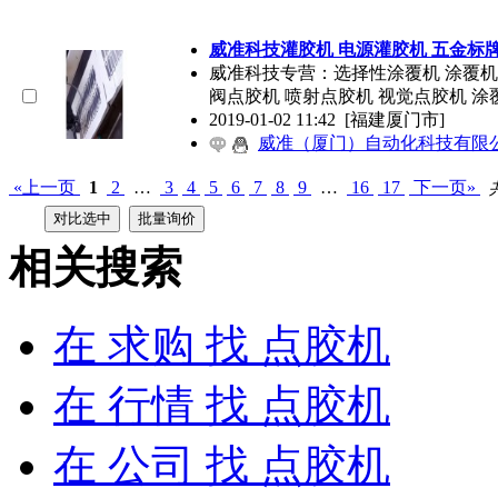
威准科技灌胶机 电源灌胶机 五金标
威准科技专营：选择性涂覆机 涂覆机
阀
点胶机
喷射
点胶机
视觉
点胶机
涂
2019-01-02 11:42
[福建厦门市]
威准（厦门）自动化科技有限
«上一页
1
2
…
3
4
5
6
7
8
9
…
16
17
下一页»
相关搜索
在
求购
找 点胶机
在
行情
找 点胶机
在
公司
找 点胶机