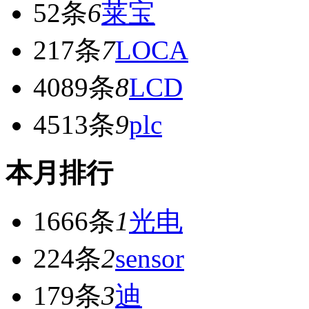
52条
6
莱宝
217条
7
LOCA
4089条
8
LCD
4513条
9
plc
本月排行
1666条
1
光电
224条
2
sensor
179条
3
迪