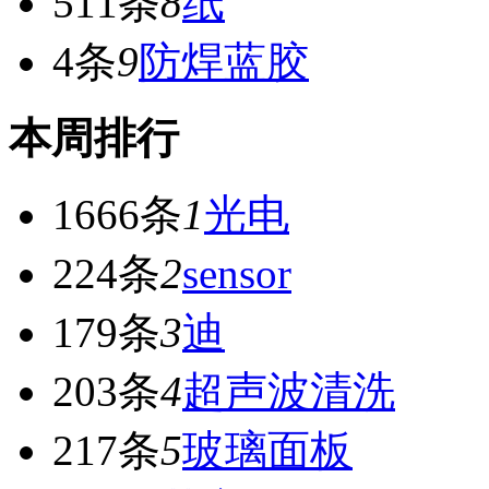
511条
8
纸
4条
9
防焊蓝胶
本周排行
1666条
1
光电
224条
2
sensor
179条
3
迪
203条
4
超声波清洗
217条
5
玻璃面板