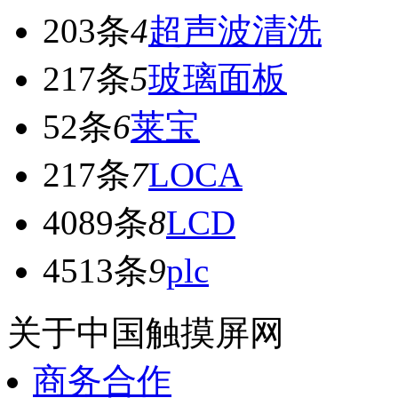
203条
4
超声波清洗
217条
5
玻璃面板
52条
6
莱宝
217条
7
LOCA
4089条
8
LCD
4513条
9
plc
关于中国触摸屏网
商务合作