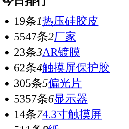
今日排行
19条
1
热压硅胶皮
5547条
2
厂家
23条
3
AR镀膜
62条
4
触摸屏保护胶
305条
5
偏光片
5357条
6
显示器
14条
7
4.3寸触摸屏