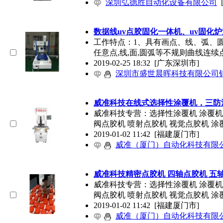
深圳弘德胜自动化设备有限公司
数据线uv点胶固化一体机、uv固化
工作特点：1、具有画点、线、弧、
任意点,线,面,圆弧等不规则曲线连续
2019-02-25 18:32
[广东深圳市]
深圳市盛世晨晖科技有限公司
威准科技在线式选择性涂覆机，三防涂
威准科技专营：选择性涂覆机 涂覆机
阀
点胶机
喷射
点胶机
视觉
点胶机
涂
2019-01-02 11:42
[福建厦门市]
威准（厦门）自动化科技有限
威准科技精密
点胶机
四轴
点胶机
五
威准科技专营：选择性涂覆机 涂覆机
阀
点胶机
喷射
点胶机
视觉
点胶机
涂
2019-01-02 11:42
[福建厦门市]
威准（厦门）自动化科技有限