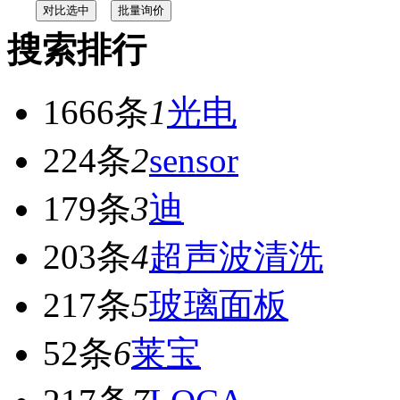
搜索排行
1666条
1
光电
224条
2
sensor
179条
3
迪
203条
4
超声波清洗
217条
5
玻璃面板
52条
6
莱宝