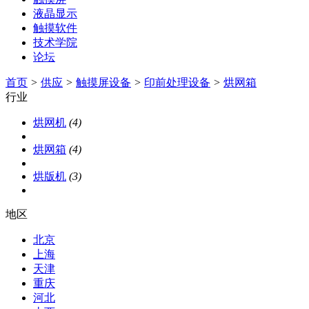
液晶显示
触摸软件
技术学院
论坛
首页
>
供应
>
触摸屏设备
>
印前处理设备
>
烘网箱
行业
烘网机
(4)
烘网箱
(4)
烘版机
(3)
地区
北京
上海
天津
重庆
河北