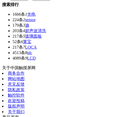
搜索排行
1666条
1
光电
224条
2
sensor
179条
3
迪
203条
4
超声波清洗
217条
5
玻璃面板
52条
6
莱宝
217条
7
LOCA
4513条
8
plc
4089条
9
LCD
关于中国触摸屏网
商务合作
网站地图
意见反馈
隐私政策
触控软件
欢迎投稿
版权声明
关于我们