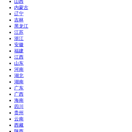
山西
内蒙古
辽宁
吉林
黑龙江
江苏
浙江
安徽
福建
江西
山东
河南
湖北
湖南
广东
广西
海南
四川
贵州
云南
西藏
陕西