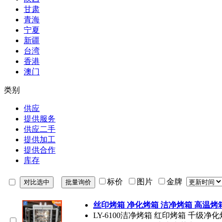
甘肃
青海
宁夏
新疆
台湾
香港
澳门
类别
供应
提供服务
供应二手
提供加工
提供合作
库存
标价
图片
金牌
丝印烤箱 净化烤箱 洁净烤箱 高温烤
LY-6100洁净烤箱 红印烤箱 千级