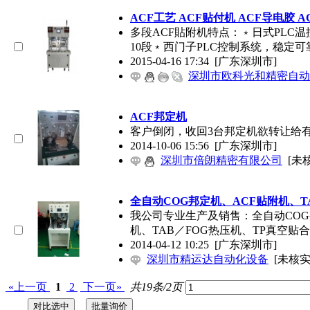
ACF工艺 ACF贴付机 ACF导电胶 
多段ACF貼附机特点：﹡日式PLC
10段﹡西门子PLC控制系统，稳定
2015-04-16 17:34
[广东深圳市]
深圳市欧科光和精密自动
ACF邦定机
客户倒闭，收回3台邦定机欲转让给
2014-10-06 15:56
[广东深圳市]
深圳市倍朗精密有限公司
[未
全自动COG邦定机、ACF贴附机、T
我公司专业生产及销售：全自动COG
机、TAB／FOG热压机、TP真空贴
2014-04-12 10:25
[广东深圳市]
深圳市精运达自动化设备
[未核实
«上一页
1
2
下一页»
共19条/2页