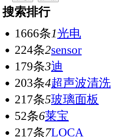
搜索排行
1666条
1
光电
224条
2
sensor
179条
3
迪
203条
4
超声波清洗
217条
5
玻璃面板
52条
6
莱宝
217条
7
LOCA