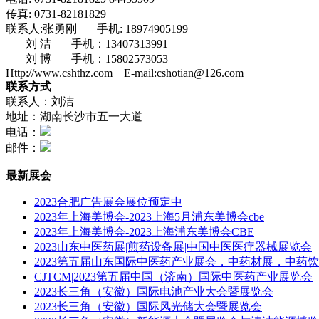
传真
: 0731-82181829
联系人
:张勇刚
手机: 18974905199
刘
洁
手机：13407313991
刘
博
手机：15802573053
Http://www.cshthz.com
E-mail:cshotian@126.com
联系方式
联系人：刘洁
地址：湖南长沙市五一大道
电话：
邮件：
最新展会
2023合肥广告展会展位预定中
2023年上海美博会-2023上海5月浦东美博会cbe
2023年上海美博会-2023上海浦东美博会CBE
2023山东中医药展|煎药设备展|中国中医医疗器械展览会
2023第五届山东国际中医药产业展会，中药材展，中药
CJTCM|2023第五届中国（济南）国际中医药产业展览会
2023长三角（安徽）国际电池产业大会暨展览会
2023长三角（安徽）国际风光储大会暨展览会