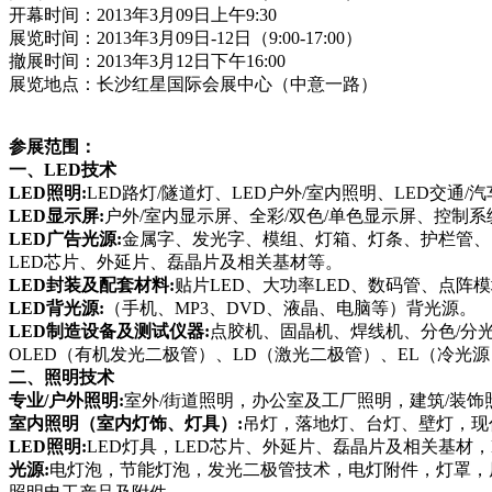
开幕时间：
2013年3月09日上午9:30
展览时间：
2013年3月09日-12日（9:00-17:00）
撤展时间：
2013年3月12日下午16:00
展览地点：长沙红星国际会展中心（中意一路）
参展范围：
一、
LED技术
LED
照明
:
LED路灯
/隧道灯、LED户外/室内照明、LED交通/
LED
显示屏
:
户外
/室内显示屏、全彩/双色/单色显示屏、控制系统
LED
广告光源
:
金属字、发光字、模组、灯箱、灯条、护栏管、
LED芯片、外延片、磊晶片及相关基材等。
LED
封装及配套材料
:
贴片
LED、大功率LED、数码管、点阵
LED
背光源
:
（手机、
MP3、DVD、液晶、电脑等）背光源。
LED
制造设备及测试仪器
:
点胶机、固晶机、焊线机、分色
/分
OLED（有机发光二极管）、
LD（激光二极管）、EL（冷光
二、照明技术
专业
/户外照明:
室外
/街道照明，办公室及工厂照明，建筑/装
室内照明（室内灯饰、灯具）
:
吊灯，落地灯、台灯、壁灯，现
LED
照明
:
LED灯具，
LED芯片、外延片、磊晶片及相关基材，
光源
:
电灯泡，节能灯泡，发光二极管技术，电灯附件，灯罩，