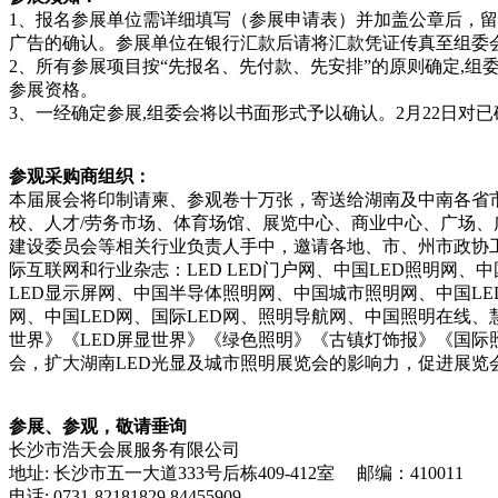
1、报名参展单位需详细填写（参展申请表）并加盖公章后，
广告的确认。参展单位在银行汇款后请将汇款凭证传真至组委
2、所有参展项目按“先报名、先付款、先安排”的原则确定
,组
参展资格。
3、一经确定参展
,组委会将以书面形式予以确认。2月22日
参观采购商组织：
本届展会将印制请柬、参观卷十万张，寄送给湖南及中南各省
校、人才
/劳务市场、体育场馆、展览中心、商业中心、广场
建设委员会等相关行业负责人手中，邀请各地、市、州市政协
际互联网和行业杂志：LED LED门户网、中国LED照明网、
LED显示屏网、中国半导体照明网、中国城市照明网、中国LE
网、中国LED网、国际LED网、照明导航网、中国照明在线、慧
世界》《LED屏显世界》《绿色照明》《古镇灯饰报》《国际
会，扩大湖南LED光显及城市照明展览会的影响力，促进展览
参展、参观，敬请垂询
长沙市浩天会展服务有限公司
地址
: 长沙市五一大道333号后栋409-412室
邮编：410011
电话
: 0731-82181829 84455909