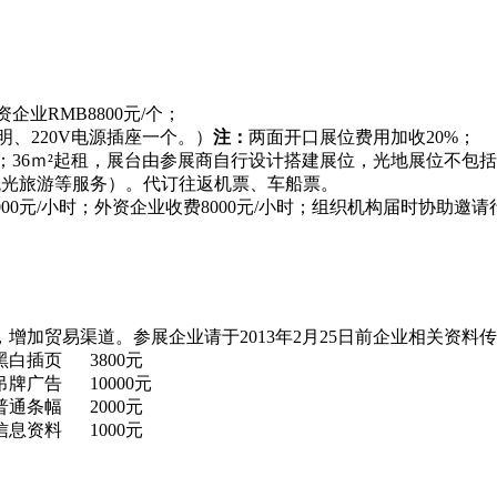
。
资企业RMB8800元/个；
、220V电源插座一个。）
注：
两面开口展位费用加收20%；
00元/m²；36ｍ²起租，展台由参展商自行设计搭建展位，光地展位
观光旅游等服务）。代订往返机票、车船票。
000元/小时；外资企业收费8000元/小时；组织机构届时协
，增加贸易渠道。参展企业请于
2013年2月25日前企业相关
黑白插页
3800元
吊牌广告
10000元
普通条幅
2000元
信息资料
1000元