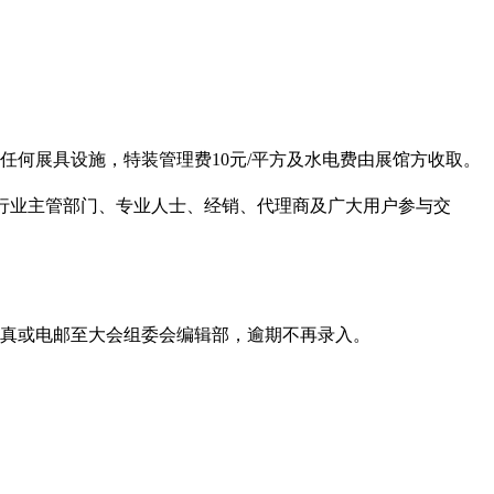
不包括任何展具设施，特装管理费
10元/平方及水电费由展馆方收取。
助邀请行业主管部门、专业人士、经销、代理商及广大用户参与交
资料传真或电邮至大会组委会编辑部，逾期不再录入。