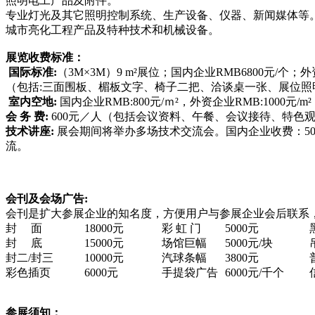
照明电工产品及附件。
专业灯光及其它照明控制系统、生产设备、仪器、新闻媒体等
城市亮化工程产品及特种技术和机械设备。
展览收费标准：
国际标准
:
（
3M×3M）9 m²展位；国内企业RMB6800元/个；外
（包括
:三面围板、楣板文字、椅子二把、洽谈桌一张、展位照明
室内空地
:
国内企业
RMB:800元/ｍ²，外资企业RMB:10
会 务 费
:
600元／人（包括会议资料、午餐、会议接待、特色
技术讲座
:
展会期间将举办多场技术交流会。国内企业收费：
5
流。
会刊及会场广告
:
会刊是扩大参展企业的知名度，方便用户与参展企业会后联系
封
面
18000元
彩 虹 门
5000元
封
底
15000元
场馆巨幅
5000元
/块
封二
/封三
10000元
汽球条幅
3800元
彩色插页
6000元
手提袋广告
6000元
/千个
参展须知：