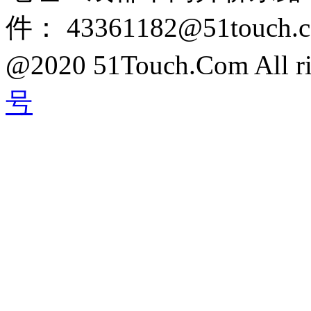
件： 43361182@51touch.
@2020 51Touch.Com All rig
号