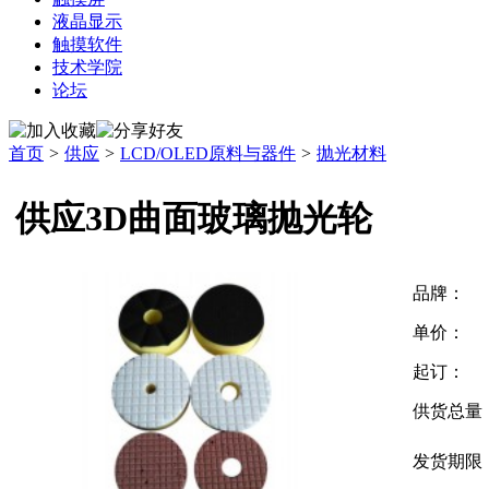
液晶显示
触摸软件
技术学院
论坛
首页
>
供应
>
LCD/OLED原料与器件
>
抛光材料
供应3D曲面玻璃抛光轮
品牌：
单价：
起订：
供货总量
发货期限