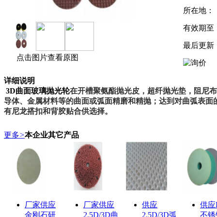
所在地：
有效期至
最后更新
点击图片查看原图
详细说明
3D曲面玻璃抛光轮
在开槽聚氨酯抛光皮，超纤抛光垫，阻尼布
导体、金属材料等的曲面或弧面精磨和精抛；达到对
曲弧表面
有尼龙搭扣和背胶贴合供选择。
更多
>
本企业其它产品
厂家供应
厂家供应
供应
供应
金刚石研
2.5D/3D曲
2.5D/3D弧
不锈