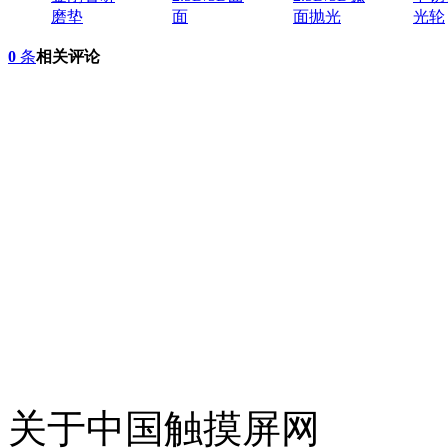
磨垫
面
面抛光
光轮
0
条
相关评论
关于中国触摸屏网