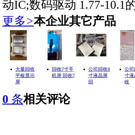
动IC;数码驱动 1.77-10.
更多
>
本企业其它产品
大量回收
回收7寸手
公司回收8
公司
平板显示
机屏 回收7
寸液晶屏
寸液
屏
回
收
0
条
相关评论