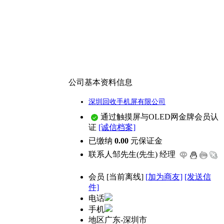
公司基本资料信息
深圳回收手机屏有限公司
通过触摸屏与OLED网金牌会员认
证
[诚信档案]
已缴纳
0.00
元保证金
联系人
邹先生(先生) 经理
会员
[
当前离线
]
[加为商友]
[发送信
件]
电话
手机
地区
广东-深圳市