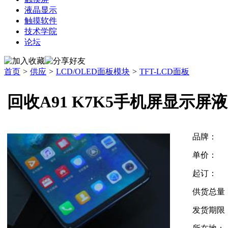
液晶显示
触摸软件
技术学院
论坛
首页
>
供应
>
LCD/OLED面板模块
>
TFT-LCD面板
回收A91 K7K5手机屏显示屏
品牌：
单价：
起订：
供货总量
发货期限