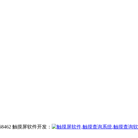
568462 触摸屏软件开发：
3395 028-66219290 联系人： 张小姐