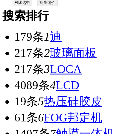
搜索排行
179条
1
迪
217条
2
玻璃面板
217条
3
LOCA
4089条
4
LCD
19条
5
热压硅胶皮
61条
6
FOG邦定机
1407条
7
触摸一体机