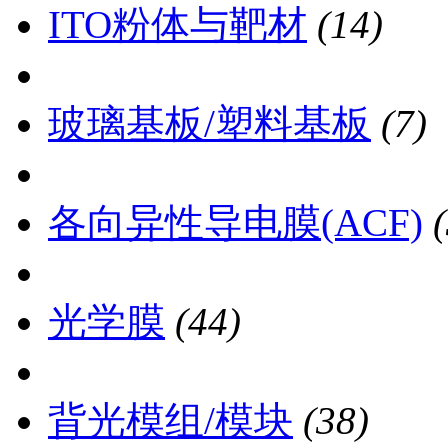
ITO粉体与靶材
(14)
玻璃基板/塑料基板
(7)
各向异性导电膜(ACF)
光学膜
(44)
背光模组/模块
(38)