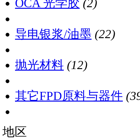
OCA 光学胶
(2)
导电银浆/油墨
(22)
抛光材料
(12)
其它FPD原料与器件
(3
地区