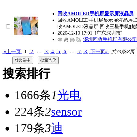
回收AMOLED手机屏显示屏液晶屏
回收AMOLED手机屏显示屏液晶屏134
收AMOLED液晶屏 回收三星手机触
2020-12-10 17:01
[广东深圳市]
深圳回收手机屏有限公司
«上一页
1
2
…
3
4
5
6
…
7
8
下一页»
共73条/8页
搜索排行
1666条
1
光电
224条
2
sensor
179条
3
迪