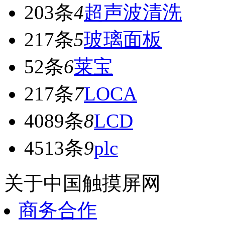
203条
4
超声波清洗
217条
5
玻璃面板
52条
6
莱宝
217条
7
LOCA
4089条
8
LCD
4513条
9
plc
关于中国触摸屏网
商务合作