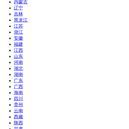
内蒙古
辽宁
吉林
黑龙江
江苏
浙江
安徽
福建
江西
山东
河南
湖北
湖南
广东
广西
海南
四川
贵州
云南
西藏
陕西
甘肃