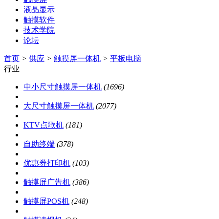
液晶显示
触摸软件
技术学院
论坛
首页
>
供应
>
触摸屏一体机
>
平板电脑
行业
中小尺寸触摸屏一体机
(1696)
大尺寸触摸屏一体机
(2077)
KTV点歌机
(181)
自助终端
(378)
优惠券打印机
(103)
触摸屏广告机
(386)
触摸屏POS机
(248)