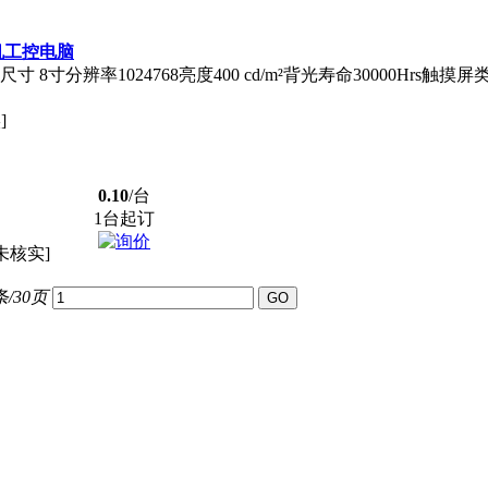
机工控电脑
8寸分辨率1024768亮度400 cd/m²背光寿命30000Hrs触
]
0.10
/台
1台起订
未核实]
条/30页