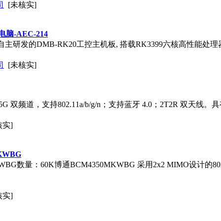
司
[未核实]
脑-AEC-214
主研发的DMB-RK20工控主机板, 搭载RK3399六核高性能处理器,
司
[未核实]
 + 5G 双频道，支持802.11a/b/g/n；支持蓝牙 4.0；2T2R 双
核实]
KWBG
WBG数量：60K博通BCM4350MKWBG 采用2x2 MIMO设计的802
核实]