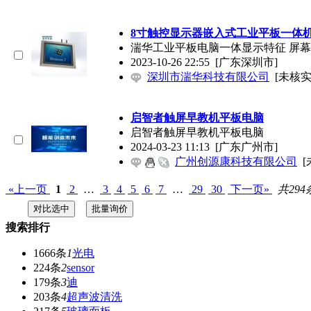
8寸触控显示器嵌入式工业平板一体
湍华工业平板电脑一体显示特征 屏幕尺寸 
2023-10-26 22:55
[广东深圳市]
深圳市湍华科技有限公司
[未核实
启智者触屏早教机平板电脑
启智者触屏早教机平板电脑
2024-03-23 11:13
[广东广州市]
广州创源康科技有限公司
[
«上一页
1
2
…
3
4
5
6
7
…
29
30
下一页»
共294
搜索排行
1666条
1
光电
224条
2
sensor
179条
3
迪
203条
4
超声波清洗