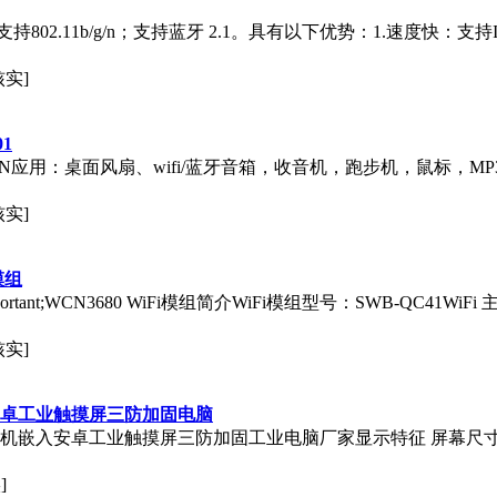
支持802.11b/g/n；支持蓝牙 2.1。具有以下优势：1.速度快：支持IEEE
核实]
1
QFN应用：桌面风扇、wifi/蓝牙音箱，收音机，跑步机，鼠标，M
核实]
模组
k-word !important;WCN3680 WiFi模组简介WiFi模组型号：SWB-QC4
核实]
安卓工业触摸屏三防加固电脑
嵌入安卓工业触摸屏三防加固工业电脑厂家显示特征 屏幕尺寸：15.
]