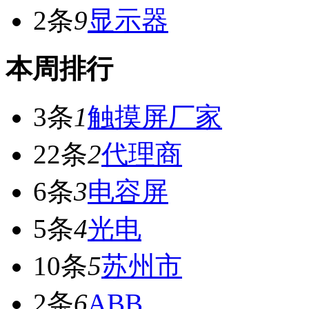
2条
9
显示器
本周排行
3条
1
触摸屏厂家
22条
2
代理商
6条
3
电容屏
5条
4
光电
10条
5
苏州市
2条
6
ABB