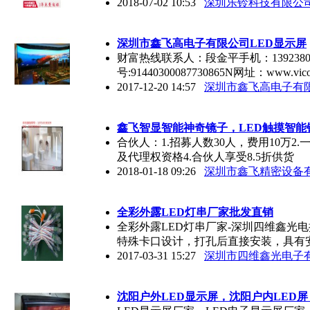
2018-07-02 10:53
深圳乐铃科技有限公
深圳市鑫飞高电子有限公司
LED
显示屏
财富热线联系人：段金平手机：13923805
号:91440300087730865N网址：www.vic
2017-12-20 14:57
深圳市鑫飞高电子有
鑫飞智显智能神奇镜子，
LED
触摸智能
合伙人：1.招募人数30人，费用10万2
及代理权资格4.合伙人享受8.5折供货
2018-01-18 09:26
深圳市鑫飞精密设备
全彩外露
LED
灯串厂家批发直销
全彩外露LED灯串厂家-深圳四维鑫光
特殊卡口设计，打孔后直接安装，具有
2017-03-31 15:27
深圳市四维鑫光电子
沈阳户外
LED
显示屏，沈阳户内
LED
屏