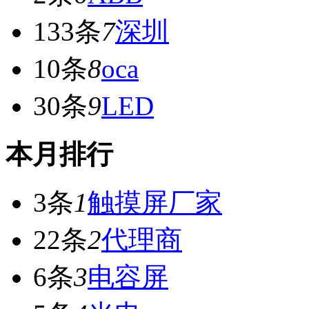
133条
7
深圳
10条
8
oca
30条
9
LED
本月排行
3条
1
触摸屏厂家
22条
2
代理商
6条
3
电容屏