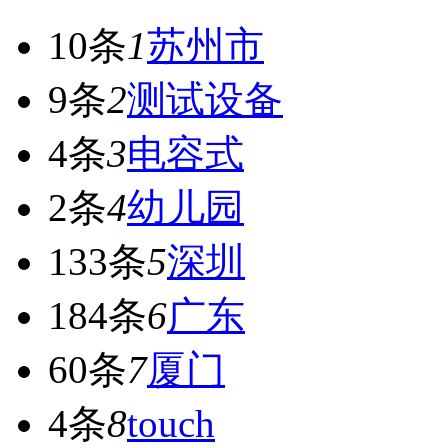
10条
1
苏州市
9条
2
测试设备
4条
3
电容式
2条
4
幼儿园
133条
5
深圳
184条
6
广东
60条
7
厦门
4条
8
touch