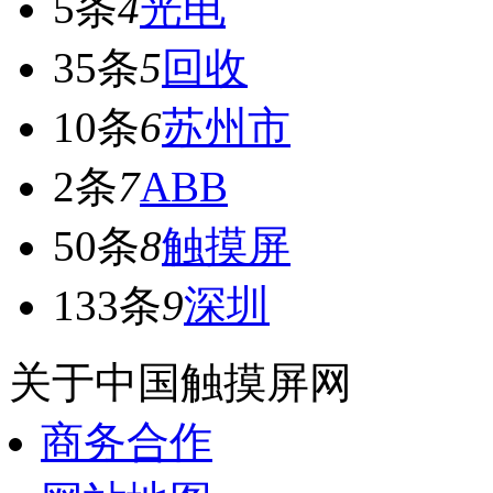
5条
4
光电
35条
5
回收
10条
6
苏州市
2条
7
ABB
50条
8
触摸屏
133条
9
深圳
关于中国触摸屏网
商务合作