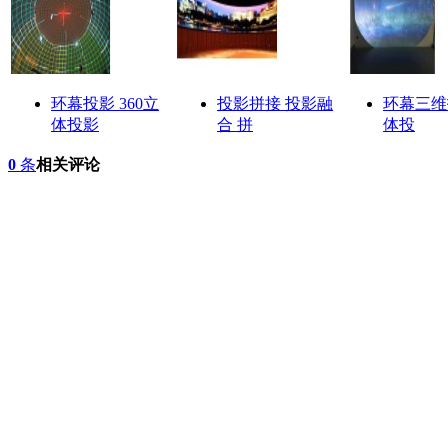
环幕投影 360立
投影拼接 投影融
环幕三维
体投影
合 拼
体投
0
条
相关评论