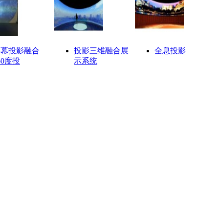
环幕投影融合
投影三维融合展
全息投影
60度投
示系统