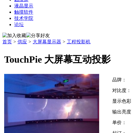
液晶显示
触摸软件
技术学院
论坛
首页
>
供应
>
大屏幕显示器
>
工程投影机
TouchPie 大屏幕互动投影
品牌：
对比度：
显示色彩
输出亮度
单价：