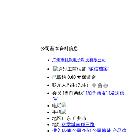
公司基本资料信息
广州市触派电子科技有限公司
[诚信档案]
已缴纳
0.00
元保证金
联系人
冯生(先生)
会员
[
当前离线
]
[加为商友]
[发送信
件]
电话
手机
地区
广东-广州市
地址
科学城南翔三路
进入店铺
公司介绍
公司地址
产品信