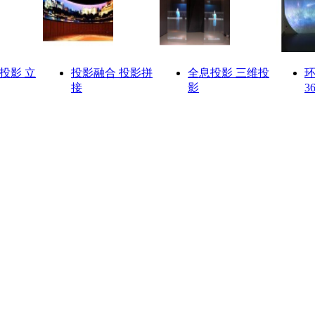
投影 立
投影融合 投影拼
全息投影 三维投
接
影
3