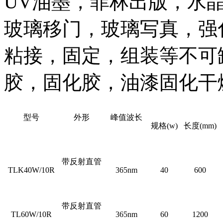
UV油墨，菲林出版，水
玻璃移门，玻璃写真，强
粘接，固定，组装等不可
胶，固化胶，油漆固化干
型号
外形
峰值波长
规格(w)
长度(mm)
带反射直管
TLK40W/10R
365nm
40
600
带反射直管
TL60W/10R
365nm
60
1200