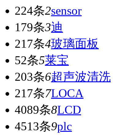
224条
2
sensor
179条
3
迪
217条
4
玻璃面板
52条
5
莱宝
203条
6
超声波清洗
217条
7
LOCA
4089条
8
LCD
4513条
9
plc