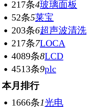
217条
4
玻璃面板
52条
5
莱宝
203条
6
超声波清洗
217条
7
LOCA
4089条
8
LCD
4513条
9
plc
本月排行
1666条
1
光电