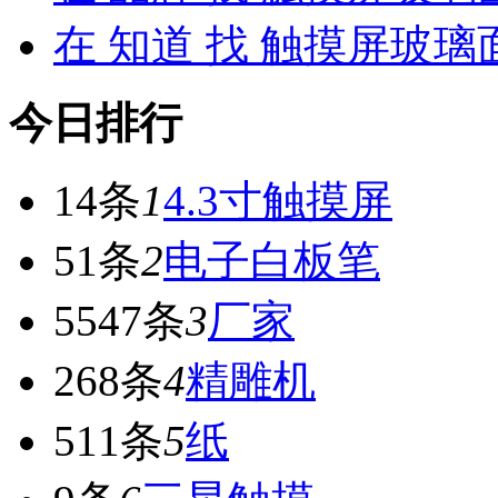
在
知道
找 触摸屏玻璃
今日排行
14条
1
4.3寸触摸屏
51条
2
电子白板笔
5547条
3
厂家
268条
4
精雕机
511条
5
纸