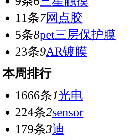
9条
6
三星触摸
11条
7
网点胶
5条
8
pet三层保护膜
23条
9
AR镀膜
本周排行
1666条
1
光电
224条
2
sensor
179条
3
迪