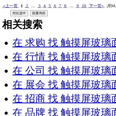
«上一页
1
2
…
3
4
5
6
7
8
…
9
10
下一页»
共94
相关搜索
在
求购
找 触摸屏玻璃
在
行情
找 触摸屏玻璃
在
公司
找 触摸屏玻璃
在
展会
找 触摸屏玻璃
在
招商
找 触摸屏玻璃
在
品牌
找 触摸屏玻璃