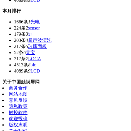
4089条
9
LCD
本月排行
1666条
1
光电
224条
2
sensor
179条
3
迪
203条
4
超声波清洗
217条
5
玻璃面板
52条
6
莱宝
217条
7
LOCA
4513条
8
plc
4089条
9
LCD
关于中国触摸屏网
商务合作
网站地图
意见反馈
隐私政策
触控软件
欢迎投稿
版权声明
关于我们