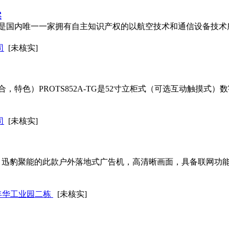
案
是国内唯一一家拥有自主知识产权的以航空技术和通信设备技术
司
[未核实]
特色）PROTS852A-TG是52寸立柜式（可选互动触摸式）数
司
[未核实]
01 迅豹聚能的此款户外落地式广告机，高清晰画面，具备联网功
丰华工业园二栋
[未核实]