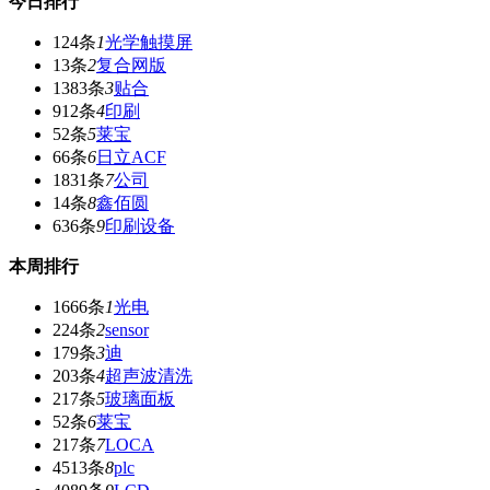
今日排行
124条
1
光学触摸屏
13条
2
复合网版
1383条
3
贴合
912条
4
印刷
52条
5
莱宝
66条
6
日立ACF
1831条
7
公司
14条
8
鑫佰圆
636条
9
印刷设备
本周排行
1666条
1
光电
224条
2
sensor
179条
3
迪
203条
4
超声波清洗
217条
5
玻璃面板
52条
6
莱宝
217条
7
LOCA
4513条
8
plc