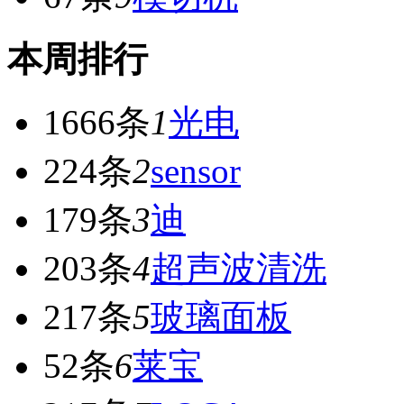
本周排行
1666条
1
光电
224条
2
sensor
179条
3
迪
203条
4
超声波清洗
217条
5
玻璃面板
52条
6
莱宝