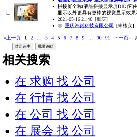
拼接屏全称(液晶拼接显示屏DID)
显示以外更具有更棒的视觉显示效果
2021-05-16 21:40
[重庆]
重庆鸿岚科技有限公司
[未核实]
«上一页
1
2
…
3
4
5
6
7
8
9
…
90
91
下一页»
相关搜索
在
求购
找 公司
在
行情
找 公司
在
公司
找 公司
在
展会
找 公司