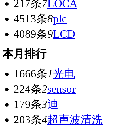
217条
7
LOCA
4513条
8
plc
4089条
9
LCD
本月排行
1666条
1
光电
224条
2
sensor
179条
3
迪
203条
4
超声波清洗