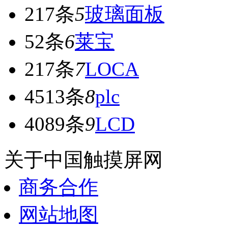
217条
5
玻璃面板
52条
6
莱宝
217条
7
LOCA
4513条
8
plc
4089条
9
LCD
关于中国触摸屏网
商务合作
网站地图