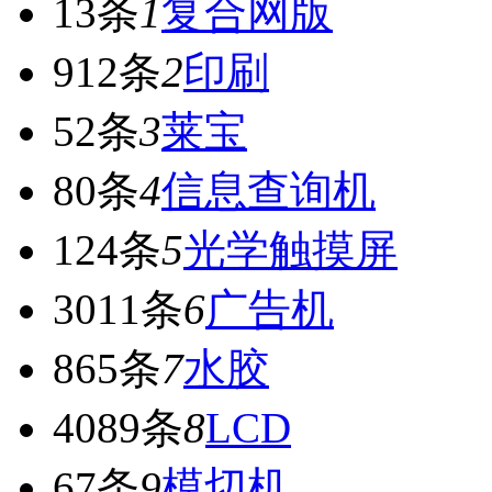
13条
1
复合网版
912条
2
印刷
52条
3
莱宝
80条
4
信息查询机
124条
5
光学触摸屏
3011条
6
广告机
865条
7
水胶
4089条
8
LCD
67条
9
模切机