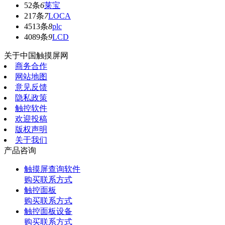
52条
6
莱宝
217条
7
LOCA
4513条
8
plc
4089条
9
LCD
关于中国触摸屏网
商务合作
网站地图
意见反馈
隐私政策
触控软件
欢迎投稿
版权声明
关于我们
产品咨询
触摸屏查询软件
购买联系方式
触控面板
购买联系方式
触控面板设备
购买联系方式