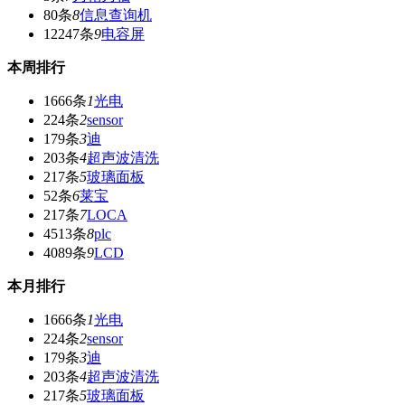
80条
8
信息查询机
12247条
9
电容屏
本周排行
1666条
1
光电
224条
2
sensor
179条
3
迪
203条
4
超声波清洗
217条
5
玻璃面板
52条
6
莱宝
217条
7
LOCA
4513条
8
plc
4089条
9
LCD
本月排行
1666条
1
光电
224条
2
sensor
179条
3
迪
203条
4
超声波清洗
217条
5
玻璃面板