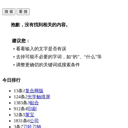
抱歉，没有找到相关的内容。
建议您：
• 看看输入的文字是否有误
• 去掉可能不必要的字词，如“的”、“什么”等
• 调整更确切的关键词或搜索条件
今日排行
13条
1
复合网版
124条
2
光学触摸屏
1383条
3
贴合
912条
4
印刷
52条
5
莱宝
1831条
6
公司
3条
7
刀轮刀轴