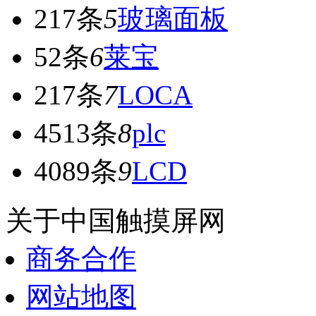
217条
5
玻璃面板
52条
6
莱宝
217条
7
LOCA
4513条
8
plc
4089条
9
LCD
关于中国触摸屏网
商务合作
网站地图