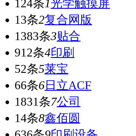
124条
1
光学触摸屏
13条
2
复合网版
1383条
3
贴合
912条
4
印刷
52条
5
莱宝
66条
6
日立ACF
1831条
7
公司
14条
8
鑫佰圆
636条
9
印刷设备