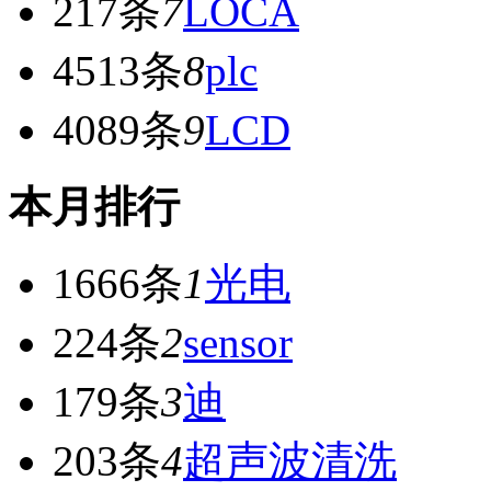
217条
7
LOCA
4513条
8
plc
4089条
9
LCD
本月排行
1666条
1
光电
224条
2
sensor
179条
3
迪
203条
4
超声波清洗