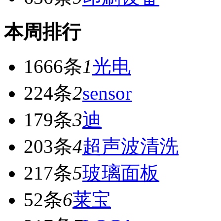
本周排行
1666条
1
光电
224条
2
sensor
179条
3
迪
203条
4
超声波清洗
217条
5
玻璃面板
52条
6
莱宝