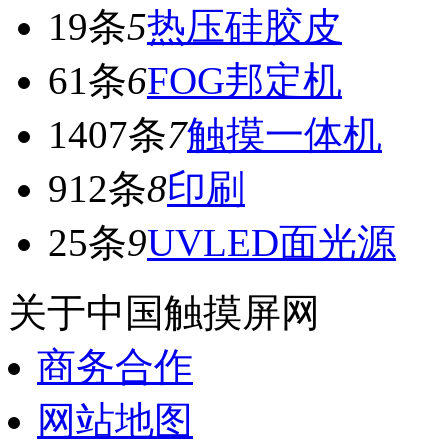
19条
5
热压硅胶皮
61条
6
FOG邦定机
1407条
7
触摸一体机
912条
8
印刷
25条
9
UVLED面光源
关于中国触摸屏网
商务合作
网站地图