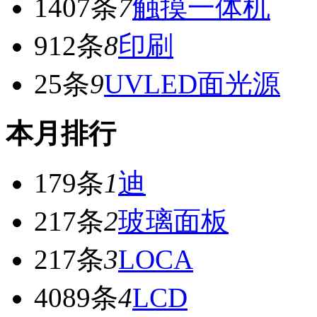
1407条
7
触摸一体机
912条
8
印刷
25条
9
UVLED面光源
本月排行
179条
1
迪
217条
2
玻璃面板
217条
3
LOCA
4089条
4
LCD