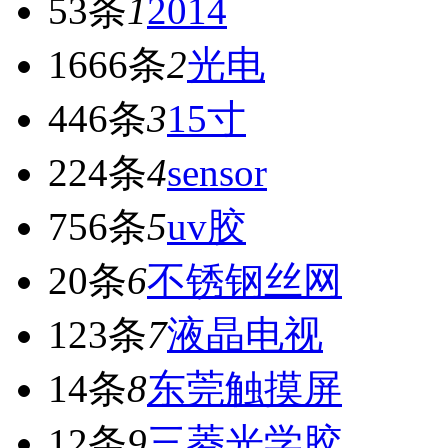
53条
1
2014
1666条
2
光电
446条
3
15寸
224条
4
sensor
756条
5
uv胶
20条
6
不锈钢丝网
123条
7
液晶电视
14条
8
东莞触摸屏
12条
9
三菱光学胶