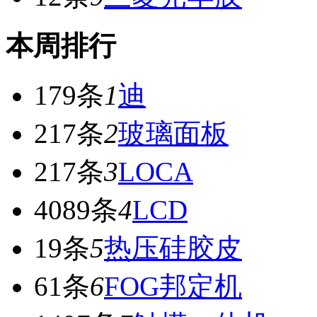
本周排行
179条
1
迪
217条
2
玻璃面板
217条
3
LOCA
4089条
4
LCD
19条
5
热压硅胶皮
61条
6
FOG邦定机