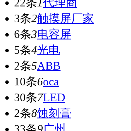
22条
1
代理商
3条
2
触摸屏厂家
6条
3
电容屏
5条
4
光电
2条
5
ABB
10条
6
oca
30条
7
LED
2条
8
蚀刻膏
33条
9
广州