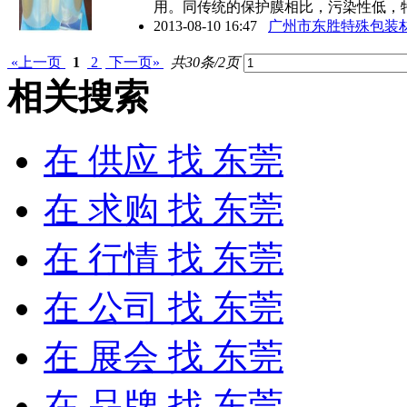
用。同传统的保护膜相比，污染性低，
2013-08-10 16:47
广州市东胜特殊包装
«上一页
1
2
下一页»
共30条/2页
相关搜索
在
供应
找 东莞
在
求购
找 东莞
在
行情
找 东莞
在
公司
找 东莞
在
展会
找 东莞
在
品牌
找 东莞