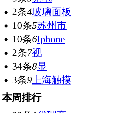
2条
4
玻璃面板
10条
5
苏州市
10条
6
Iphone
2条
7
视
34条
8
显
3条
9
上海触摸
本周排行