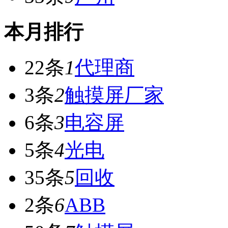
本月排行
22条
1
代理商
3条
2
触摸屏厂家
6条
3
电容屏
5条
4
光电
35条
5
回收
2条
6
ABB