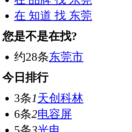
在
知道
找 东莞
您是不是在找?
约28条
东莞市
今日排行
3条
1
天创科林
6条
2
电容屏
5条
3
光电