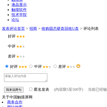
液晶显示
触摸软件
技术学院
论坛
发表评论
首页
>
招商
>
收购固态硬盘回收U盘
>
评论列表
好评
中评
差评
好评
中评
差评
匿名发表
(内容限5至500字) 当前已经
关于中国触摸屏网
商务合作