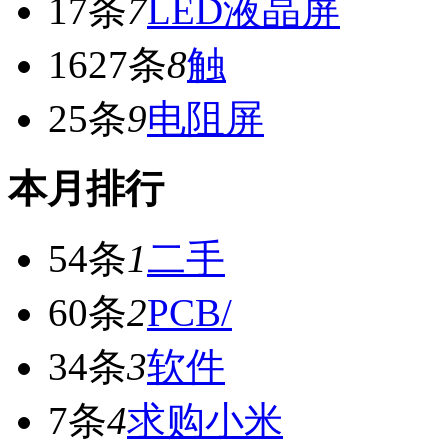
17条
7
LED液晶屏
1627条
8
触
25条
9
电阻屏
本月排行
54条
1
二手
60条
2
PCB/
34条
3
软件
7条
4
求购小米