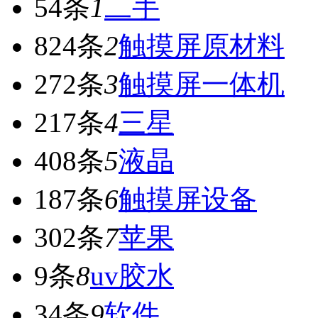
54条
1
二手
824条
2
触摸屏原材料
272条
3
触摸屏一体机
217条
4
三星
408条
5
液晶
187条
6
触摸屏设备
302条
7
苹果
9条
8
uv胶水
34条
9
软件