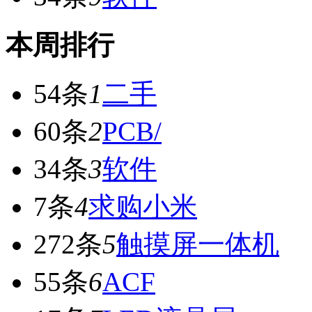
本周排行
54条
1
二手
60条
2
PCB/
34条
3
软件
7条
4
求购小米
272条
5
触摸屏一体机
55条
6
ACF