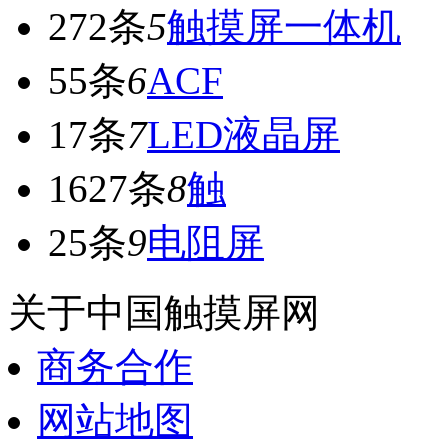
272条
5
触摸屏一体机
55条
6
ACF
17条
7
LED液晶屏
1627条
8
触
25条
9
电阻屏
关于中国触摸屏网
商务合作
网站地图